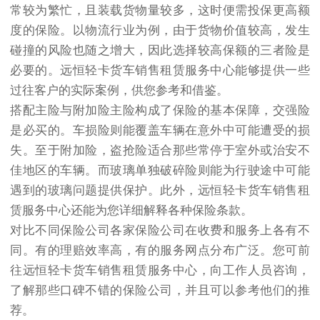
常较为繁忙，且装载货物量较多，这时便需投保更高额
度的保险。以物流行业为例，由于货物价值较高，发生
碰撞的风险也随之增大，因此选择较高保额的三者险是
必要的。
远恒轻卡货车
销售租赁服务中心能够提供一些
过往客户的实际案例，供您参考和借鉴。
搭配主险与附加险
主险构成了保险的基本保障，交强险
是必买的。车损险则能覆盖车辆在意外中可能遭受的损
失。至于附加险，盗抢险适合那些常停于室外或治安不
佳地区的车辆。而玻璃单独破碎险则能为行驶途中可能
遇到的玻璃问题提供保护。此外，远恒轻卡货车销售租
赁服务中心还能为您详细解释各种保险条款。
对比不同保险公司
各家保险公司在收费和服务上各有不
同。有的理赔效率高，有的服务网点分布广泛。您可前
往远恒轻卡货车销售租赁服务中心，向工作人员咨询，
了解那些口碑不错的保险公司，并且可以参考他们的推
荐。