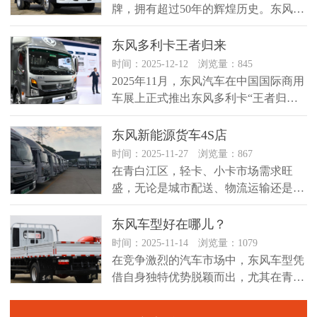
牌，拥有超过50年的辉煌历史。东风货
车的发展历程见证了中国汽车工业...
东风多利卡王者归来
时间：2025-12-12 浏览量：845
2025年11月，东风汽车在中国国际商用
车展上正式推出东风多利卡“王者归
来”系列轻卡，标志着其高端化...
东风新能源货车4S店
时间：2025-11-27 浏览量：867
在青白江区，轻卡、小卡市场需求旺
盛，无论是城市配送、物流运输还是短
途货运，都离不开这些灵活便捷的运
输...
东风车型好在哪儿？
时间：2025-11-14 浏览量：1079
在竞争激烈的汽车市场中，东风车型凭
借自身独特优势脱颖而出，尤其在青白
江区的轻卡、小卡市场，更是备受青...