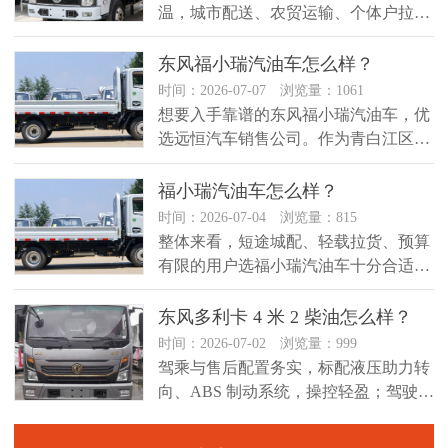
温，城市配送、农贸运输、个体户拉货
需求不断上涨，不少从业者都在挑选...
东风福小瑞汽油车怎么样？
时间：2026-07-07 浏览量：1061
想要入手靠谱的东风福小瑞汽油车，优
选远恒汽车销售公司。作为青白江区深
耕东风轻卡、小卡领域的专业经销商...
福小瑞汽油车怎么样？
时间：2026-07-04 浏览量：815
整体来看，短途城配、轻载拉货、预算
有限的用户选福小瑞汽油车十分合适，
是回本快、用车省心的入门创富小卡...
东风多利卡 4 米 2 柴油怎么样？
时间：2026-07-02 浏览量：999
驾乘与售后配置务实，标配液压助力转
向、ABS 制动系统，操控轻盈；驾驶室
空间够用，长时间短途驾驶不易...