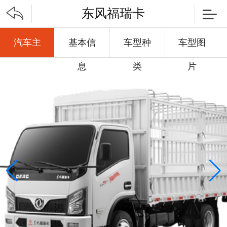


东风福瑞卡
汽车主
基本信
车型种
车型图
页
息
类
片