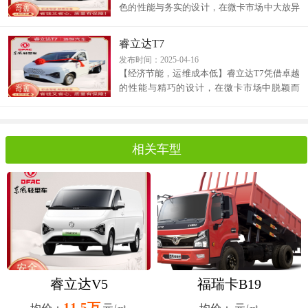
色的性能与务实的设计，在微卡市场中大放异
彩。其购车成本十分亲民，让众多有购车需求
的用户能够轻松负担。而且，该车的发动机和
睿立达T7
发布时间：2025-04-16
【经济节能，运维成本低】睿立达T7凭借卓越
的性能与精巧的设计，在微卡市场中脱颖而
出。其购车成本十分亲民，而且发动机和配件
具有较高的通用性，这使得维修保养成本大幅
相关车型
睿立达V5
福瑞卡B19
11.5万