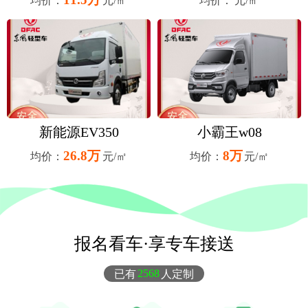
均价：
元/㎡
均价：
元/㎡
新能源EV350
小霸王w08
26.8万
8万
均价：
元/㎡
均价：
元/㎡
报名看车·享专车接送
已有
2568
人定制