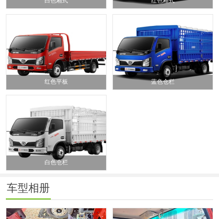
白色厢式
红色厢式
红色平板
蓝色仓栏
白色仓栏
车型相册