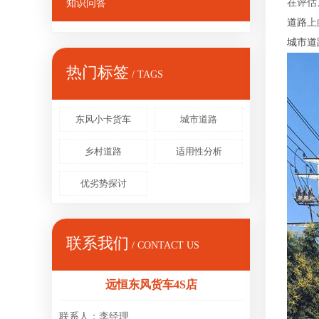
在评估
知识问答
道路
上
城市道
热门标签
/ TAGS
东风小卡货车
城市道路
乡村道路
适用性分析
优劣势探讨
联系我们
/ CONTACT US
远恒东风货车4S店
联系人：李经理