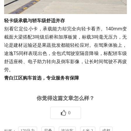
轻卡级承载与轿车级舒适并存
别看它定位小卡，承载能力却完全向轻卡看齐。140mm变
截面大梁搭配3吨级后桥和加厚板簧，标载3吨毫无压力，无
论是建材运输还是果蔬批发都能轻松应对。在驾乘体验上，
途逸T5同样表现出色，全包式驾驶室隔音降噪，标配轿车级
舒适座椅、电子助力转向及倒车影像，让长时间驾驶不再疲
劳。
青白江区购车首选，专业服务有保障
你觉得这篇文章怎么样？
0
170马力
尼桑
汽油车
4 米 2
成都