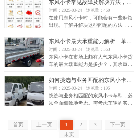
东风小卡常见故障及解决方法，远恒轻卡维修专家分享
时间：2025-03-24 浏览量：460
在使用东风小卡时，可能会有一些麻烦
出现。了解并解决这些问题的方法，对
保证驾驶的安全与效率大有裨益。远...
东风小卡最大承重能力解析：单排与双排车型的承重差异及影响因素
时间：2025-03-24 浏览量：363
东风小卡在市场上颇有人气东风小卡货
车的最大载重能力是多少？，其承重能
力备受用户关注。远恒轻卡销售租赁...
如何挑选与业务匹配的东风小卡车型？全面考虑载重与路况
时间：2025-03-24 浏览量：195
挑选与业务相匹配的东风小卡车型，必
须全面细致地考虑。需考虑车辆的实际
用途、承载能力以及行驶环境等因素...
首页
上一页
1
2
3
下一页
末页