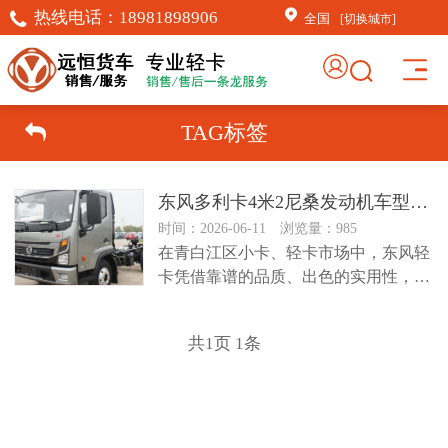
热线电话：
18981898906
全国
[切换城市]
TAG标签
东风多利卡4米2尼桑发动机车型怎么样？
时间：2026-06-11 浏览量：985
在青白江区小卡、轻卡市场中，东风轻
卡凭借靠谱的品质、出色的实用性，常
年占据市场主流地位，深受城配、短...
共
1
页
1
条