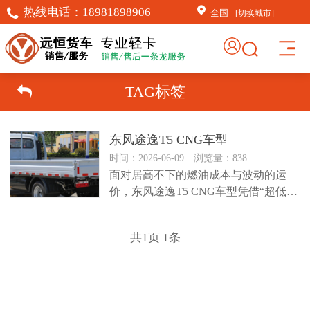
热线电话：
18981898906
全国
[切换城市]
TAG标签
东风途逸T5 CNG车型
时间：2026-06-09 浏览量：838
面对居高不下的燃油成本与波动的运
价，东风途逸T5 CNG车型凭借“超低运
营成本+轻卡级承载力”的硬核...
共
1
页
1
条