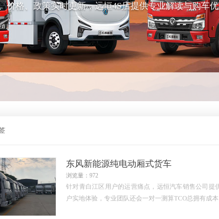
、价格、政策实时更新，远恒4S店提供专业解读与购车优
签
东风新能源纯电动厢式货车
浏览量：972
针对青白江区用户的运营痛点，远恒汽车销售公司提
户实地体验，专业团队还会一对一测算TCO总拥有成本。