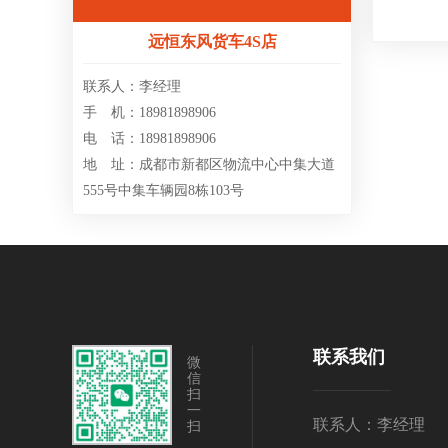
远恒东风货车4S店
联系人：李经理
手 机：18981898906
电 话：18981898906
地 址：成都市新都区物流中心中集大道
555号中集车辆园8栋103号
联系我们
微
信
扫
一
联系人：李经理
扫