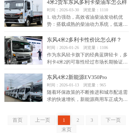
4米2货车东风多利卡柴油车怎么样
时间：2026-03-30 浏览量：1110
1. 动力强劲，高效省油柴油发动机优
势：搭载成熟的柴油动力系统，低速扭
矩大，爬坡和重载能力强，尤其适...
东风4米2多利卡性价比怎么样？
时间：2026-01-26 浏览量：1106
作为东风轻卡旗下的经典蓝牌轻卡，多
利卡4米2的可靠性经过市场长期验证。
不少青白江本地卡友反馈，拉4吨...
东风4米2新能源EV350Pro
时间：2026-01-13 浏览量：965
随着环保政策的不断推进和城市配送需
求的快速增长，新能源商用车正成为市
场的主流选择。东风轻卡凭借深厚的...
首页
上一页
1
2
3
下一页
末页