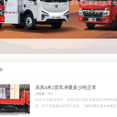
、价格、政策实时更新，远恒4S店提供专业解读与购车优
签
东风4米2货车净重多少吨正常
浏览量：693
在轻卡运输市场中，东风4米2货车凭借其出色的性
型。对于准备购车的用户来说，了解车辆的基本参数至关