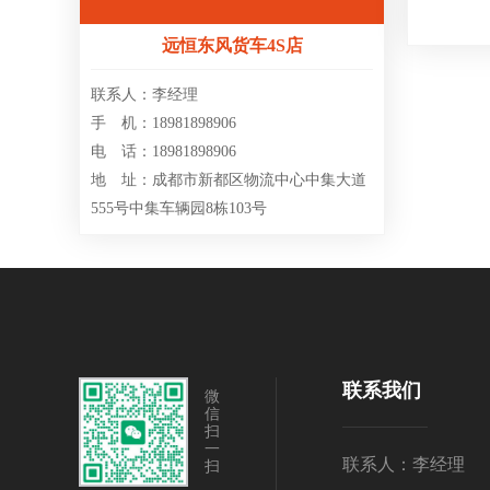
远恒东风货车4S店
联系人：李经理
手 机：18981898906
电 话：18981898906
地 址：成都市新都区物流中心中集大道
555号中集车辆园8栋103号
联系我们
微
信
扫
一
联系人：李经理
扫