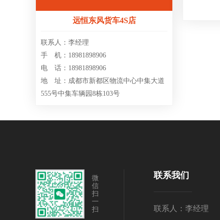
远恒东风货车4S店
联系人：李经理
手 机：18981898906
电 话：18981898906
地 址：成都市新都区物流中心中集大道
555号中集车辆园8栋103号
联系我们
微
信
扫
一
联系人：李经理
扫